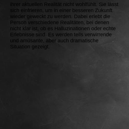
ihrer aktuellen Realität nicht wohlfühlt. Sie lässt
sich einfrieren, um in einer besseren Zukunft
wieder geweckt zu werden. Dabei erlebt die
Person verschiedene Realitäten, bei denen
nicht klar ist, ob es Halluzinationen oder echte
Erlebnisse sind. Es werden teils verwirrende
und amüsante, aber auch dramatische
Situation gezeigt.