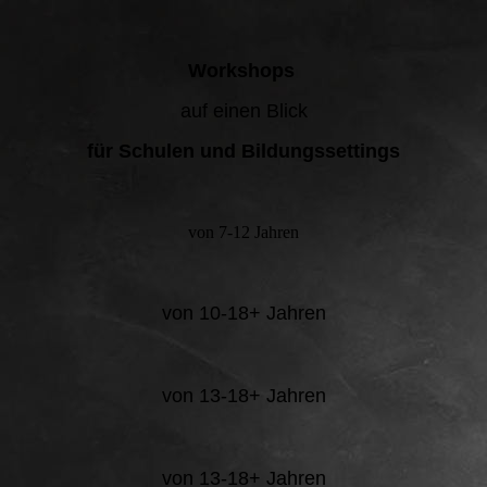
Workshops
auf einen Blick
für Schulen und Bildungssettings
von 7-12 Jahren
von 10-18+ Jahren
von 13-18+ Jahren
von 13-18+ Jahren