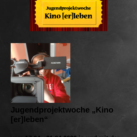
Jugendprojektwoche „Kino
[er]leben“