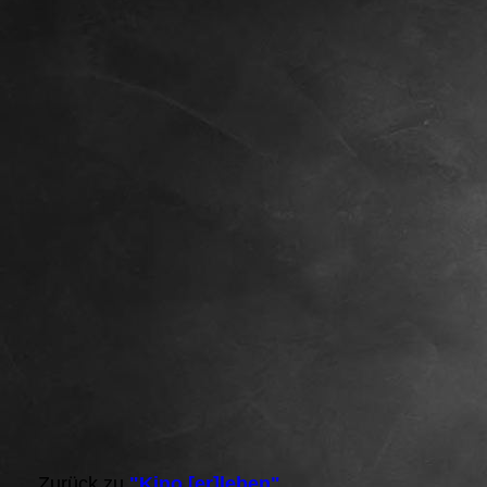
Zurück zu
"Kino [er]leben"