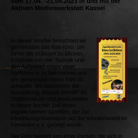
vom 17.04. -21.04.2023 in und mit der
Aktiven
Medienwerkstatt Kassel
In dieser Woche besuchten wir
gemeinsam das Bali-Kino, um
hinter die Kulissen zu blicken,
Einblicke von der Technik und
den Aufgaben eines/ einer
Vorführer:in zu bekommen und
um gemeinsam einen Film zu
schauen. Wir besuchten die
Ausstellung „Kassel filmreif“ im
Stadtmuseum und produzierten
in dieser kurzen Zeit einen
eignen kleinen Spielfilm, der zur
Abschlusspräsentation auf der Kinoleinwand im
Filmladen e.V. gezeigt wurde.
Der Film handelt von einer Person, die sich in