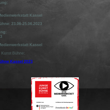
ung:
 Medienwerkstatt Kassel
hne: 23.06-25.06.2023
ung:
23
 Medienwerkstatt Kassel
n Kunst Bühne:
ühne Kassel 2023