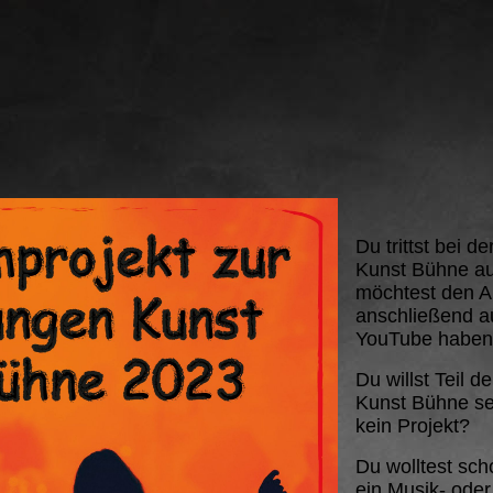
Du trittst bei d
Kunst Bühne au
möchtest den Auf
anschließend au
YouTube habe
Du willst Teil d
Kunst Bühne se
kein Projekt?
Du wolltest sc
ein Musik- oder