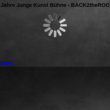
 Jahre Junge Kunst Bühne - BACK2theRO
ojekte"