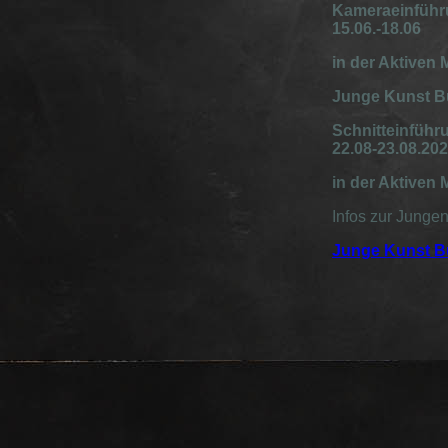
Kameraeinführ
15.06.-18.06
in der Aktiven
Junge Kunst Bü
Schnitteinführ
22.08-23.08.20
in der Aktiven
Infos zur Junge
Junge Kunst B