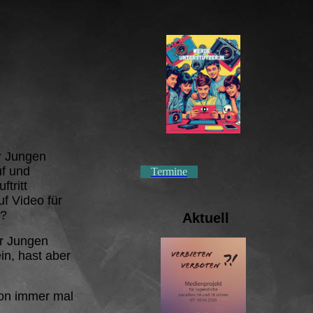
er Jungen
f und
Termine
tritt
f Video für
n?
Aktuell
er Jungen
in, hast aber
hon immer mal