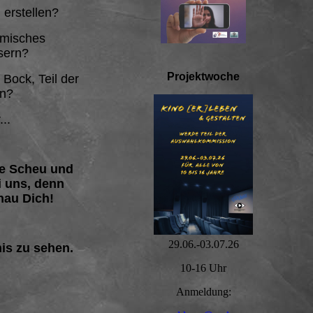
 erstellen?
ilmisches
sern?
Projektwoche
 Bock, Teil der
in?
...
e Scheu und
i uns, denn
nau Dich!
29.06.-03.07.26
nis zu sehen.
10-16 Uhr
Anmeldung: