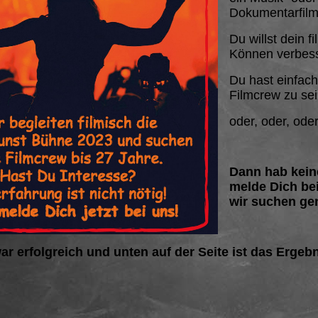
Dokumentarfilm
Du willst dein f
Können verbes
Du hast einfach
Filmcrew zu se
oder, oder, oder
Dann hab kein
melde Dich be
wir suchen ge
ar erfolgreich und unten auf der Seite ist das Ergeb