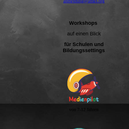
anmeldung@amks.org
Workshops
auf einen Blick
für Schulen und
Bildungssettings
von 7-12 Jahren