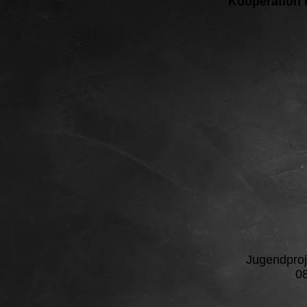
Kooperation 
Jugendproj
08