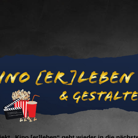
jekt „Kino [er]leben“ geht wieder in die nächst