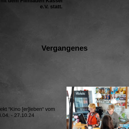
mit dem Filmladen Kassel
e.V. statt.
Vergangenes
ekt "Kino [er]leben" vom
.04. - 27.10.24