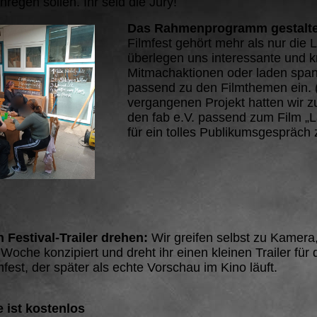
egen sollen. Ihr seid die Jury!
Das Rahmenprogramm gestalt
Filmfest gehört mehr als nur die 
überlegen uns interessante und k
Mitmachaktionen oder laden spa
passend zu den Filmthemen ein. 
vergangenen Projekt hatten wir z
den fab e.V. passend zum Film „L
für ein tolles Publikumsgespräch 
 Festival-Trailer drehen:
Wir greifen selbst zu Kamera
 Woche konzipiert und dreht ihr einen kleinen Trailer für 
fest, der später als echte Vorschau im Kino läuft.
 ist kostenlos