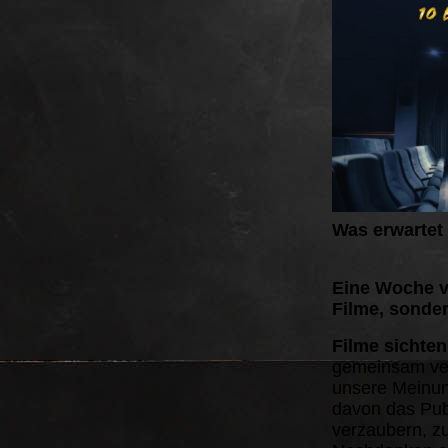
Was erwartet
Eine Woche vo
Filme, sonde
Filme sichte
gemeinsam ver
unsere Meinun
davon das Pub
verzaubern, z