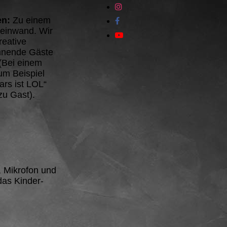
en:
Zu einem
Leinwand. Wir
reative
nnende Gäste
(Bei einem
um Beispiel
ars ist LOL“
zu Gast).
, Mikrofon und
das Kinder-