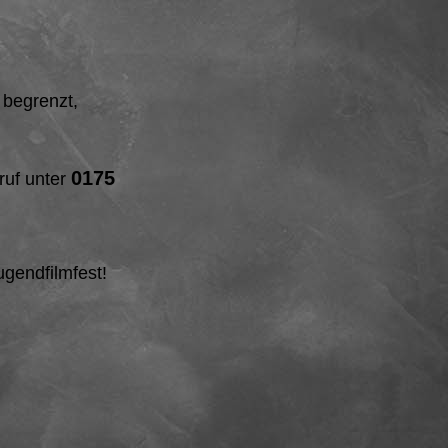
 begrenzt,
0175
uf unter
ugendfilmfest!