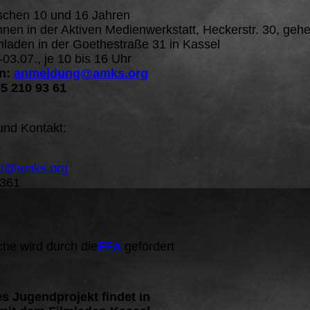
ischen 10 und 16 Jahren
nen in der Aktiven Medienwerkstatt, Heckerstr. 30, geh
mladen in der Goethestraße 31 in Kassel
03.07., je 10 bis 16 Uhr
n:
anmeldung@amks.org
5 210 93 61
und Kontakt:
kt@amks.org
361
che wird durch die
FFA
gefördert
s Jugendprojekt findet in