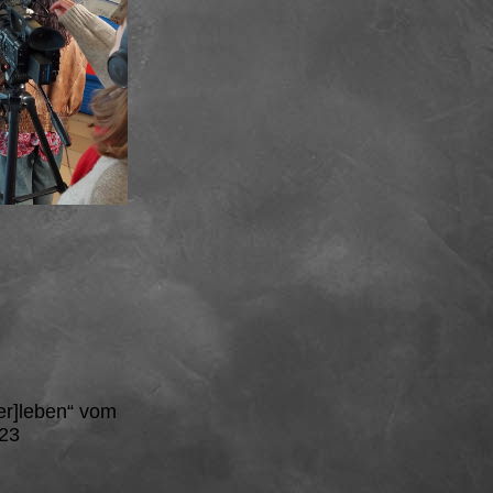
er]leben“ vom
023