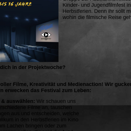
Kinder- und Jugendfilmfest i
Herbstferien. Denn ihr sollt 
wohin die filmische Reise geh
 dich in der Projektwoche?
ller Filme, Kreativität und Medienaction! Wir gucke
rn erwecken das Festival zum Leben:
n & auswählen:
Wir schauen uns
schiedene Filme an, tauschen
gen aus und entscheiden, welche
likum in den Herbstferien im Kino
um Lachen bringen oder zum