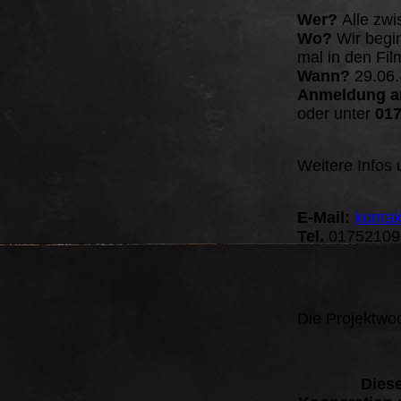
Wer?
Alle zw
Wo?
Wir begin
mal in den Fil
Wann?
29.06.-
Anmeldung a
oder unter
017
Weitere Infos 
E-Mail:
konta
Tel.
01752109
Die Projektwo
Diese