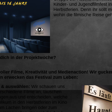
Kinder- und Jugendfilmfest i
Herbstferien. Denn ihr sollt 
wohin die filmische Reise geh
 dich in der Projektwoche?
ller Filme, Kreativität und Medienaction! Wir gucke
rn erwecken das Festival zum Leben:
n & auswählen:
Wir schauen uns
schiedene Filme an, tauschen
gen aus und entscheiden, welche
likum in den Herbstferien im Kino
um Lachen bringen oder zum