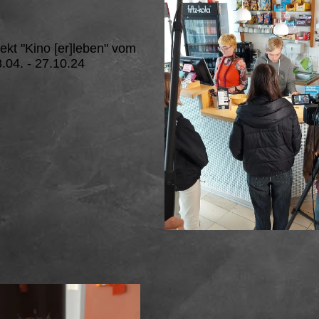
ekt "Kino [er]leben" vom
.04. - 27.10.24