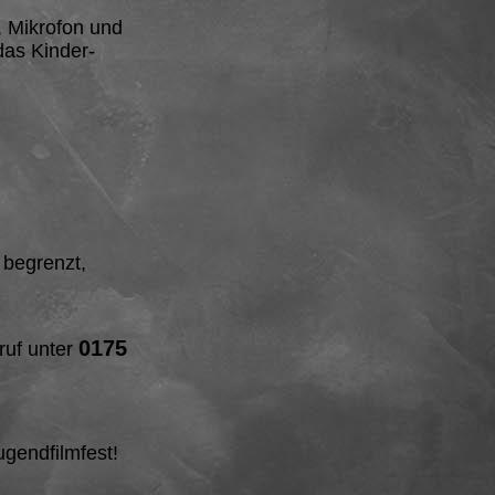
, Mikrofon und
das Kinder-
 begrenzt,
0175
uf unter
ugendfilmfest!