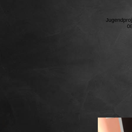
Jugendproj
08