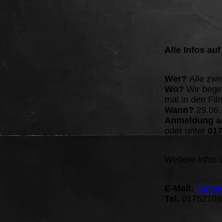
Alle Infos auf
Wer?
Alle zw
Wo?
Wir begin
mal in den Fil
Wann?
29.06.-
Anmeldung a
oder unter
017
Weitere Infos 
E-Mail:
konta
Tel.
01752109