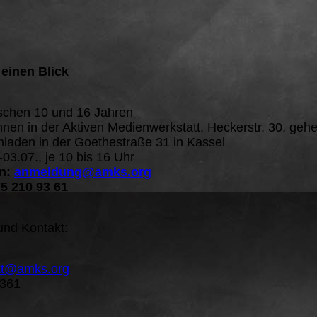
 einen Blick
ischen 10 und 16 Jahren
nen in der Aktiven Medienwerkstatt, Heckerstr. 30, geh
mladen in der Goethestraße 31 in Kassel
03.07., je 10 bis 16 Uhr
n:
anmeldung@amks.org
5 210 93 61
und Kontakt:
kt@amks.org
361