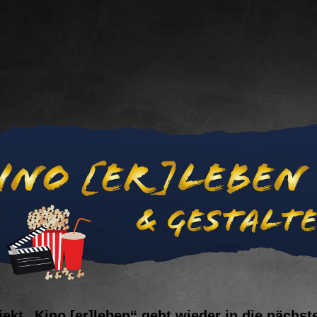
jekt „Kino [er]leben“ geht wieder in die nächst