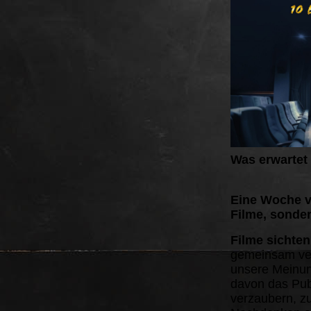
Was erwartet
Eine Woche vo
Filme, sonde
Filme sichte
gemeinsam ver
unsere Meinun
davon das Pub
verzaubern, z