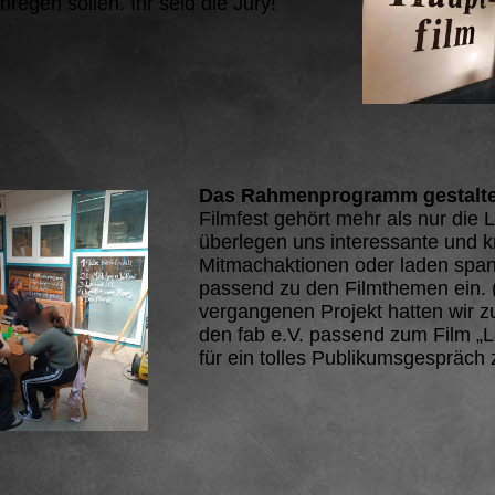
egen sollen. Ihr seid die Jury!
Das Rahmenprogramm gestalt
Filmfest gehört mehr als nur die 
überlegen uns interessante und k
Mitmachaktionen oder laden spa
passend zu den Filmthemen ein. 
vergangenen Projekt hatten wir z
den fab e.V. passend zum Film „L
für ein tolles Publikumsgespräch 