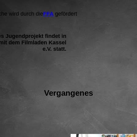
che wird durch die
FFA
gefördert
s Jugendprojekt findet in
mit dem Filmladen Kassel
e.V. statt.
Vergangenes