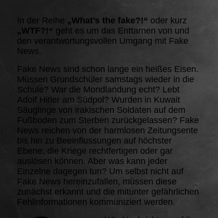
In der Reihe
„What’s the fake?!“
oder kurz
„WTF?!“
geht es um das Enttarnen von und
den verantwortungsvollen Umgang mit Fake
News.
Fake News sind schon lange ein heißes Eisen.
Müssen Grundschüler samstags wieder in die
Schule? War die Mondlandung echt? Lebt
Adolf Hitler am Südpol? Wurden in Kuwait
Säuglinge von irakischen Soldaten auf dem
Fußboden zum Sterben zurückgelassen? Fake
News reichen von der harmlosen Zeitungsente
bis hin zu Beeinflussungen auf höchster
Ebene, die Kriege rechtfertigen oder gar
auslösen können. Aber was kann jeder
Einzelne dagegen tun? Um selbst nicht auf
Fake News hereinzufallen, müssen diese
zunächst erkannt und die mitunter gefährlichen
Fehlinformationen kommuniziert werden.