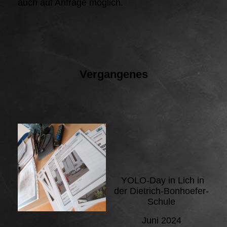
auch auf Anfrage möglich.
Vergangenes
YOLO-Day in Lich in
der Dietrich-Bonhoefer-
Schule
Juni 2024