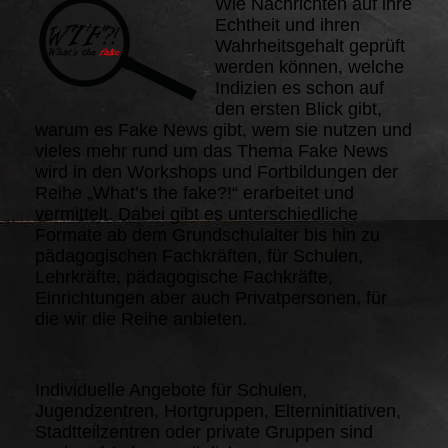
Wie Nachrichten auf ihre
Echtheit und ihren
Wahrheitsgehalt geprüft
werden können, welche
Indizien es schon auf
den ersten Blick gibt,
warum es Fake News gibt, wem sie nutzen und
vieles mehr rund um das Thema Fake News
wird in den Workshops und Fortbildungen der
Reihe „What’s the fake?!“ erarbeitet und
vermittelt. Dabei gibt es unterschiedliche
Formate ab dem Grundschulalter bis hin zu
pädagogischen Fachkräften, für Schulen,
Lehrkräfte, pädagogische Fachkräfte,
Einrichtungen aber auch Privatpersonen, für
die wir die Reihe anbieten.
Individuelle Angebote für Schulen,
Jugendzentren, Hortgruppen, Elterninitiativen,
Stadtteilzentren oder private Gruppen sind