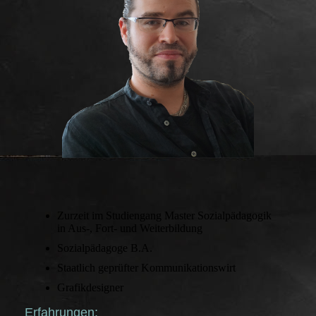
Zurzeit im Studiengang Master Sozialpädagogik
in Aus-, Fort- und Weiterbildung
Sozialpädagoge B.A.
Staatlich geprüfter Kommunikationswirt
Grafikdesigner
Erfahrungen: