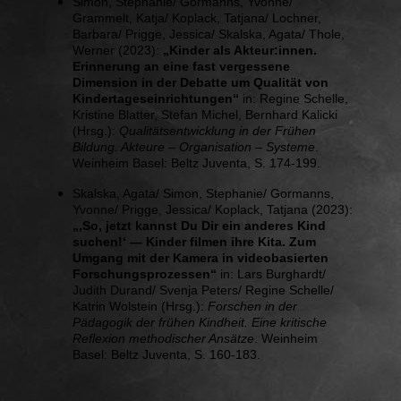
Simon, Stephanie/ Gormanns, Yvonne/
Grammelt, Katja/ Koplack, Tatjana/ Lochner,
Barbara/ Prigge, Jessica/ Skalska, Agata/ Thole,
Werner (2023):
„Kinder als Akteur:innen.
Erinnerung an eine fast vergessene
Dimension in der Debatte um Qualität von
Kindertageseinrichtungen“
in: Regine Schelle,
Kristine Blatter, Stefan Michel, Bernhard Kalicki
(Hrsg.):
Qualitätsentwicklung in der Frühen
Bildung. Akteure – Organisation – Systeme
.
Weinheim Basel: Beltz Juventa, S. 174-199.
Skalska, Agata/ Simon, Stephanie/ Gormanns,
Yvonne/ Prigge, Jessica/ Koplack, Tatjana (2023):
„‚So, jetzt kannst Du Dir ein anderes Kind
suchen!‘ — Kinder filmen ihre Kita. Zum
Umgang mit der Kamera in videobasierten
Forschungsprozessen“
in: Lars Burghardt/
Judith Durand/ Svenja Peters/ Regine Schelle/
Katrin Wolstein (Hrsg.):
Forschen in der
Pädagogik der frühen Kindheit. Eine kritische
Reflexion methodischer Ansätze
. Weinheim
Basel: Beltz Juventa, S. 160-183.