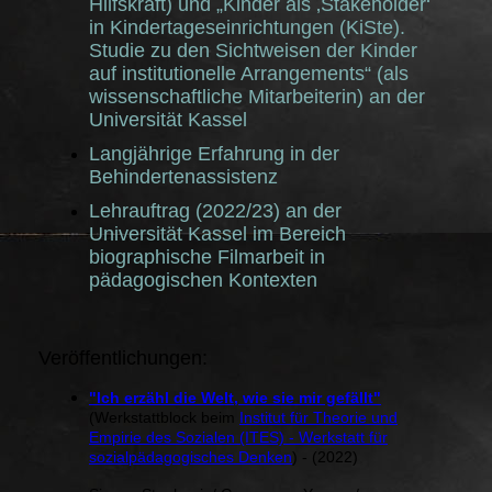
Hilfskraft) und „Kinder als ‚Stakeholder‘
in Kindertageseinrichtungen (KiSte).
Studie zu den Sichtweisen der Kinder
auf institutionelle Arrangements“ (als
wissenschaftliche Mitarbeiterin) an der
Universität Kassel
Langjährige Erfahrung in der
Behindertenassistenz
Lehrauftrag (2022/23) an der
Universität Kassel im Bereich
biographische Filmarbeit in
pädagogischen Kontexten
Veröffentlichungen:
"Ich erzähl die Welt, wie sie mir gefällt"
(Werkstattblock beim
Institut für Theorie und
Empirie des Sozialen (ITES) - Werkstatt für
sozialpädagogisches Denken
) - (2022)