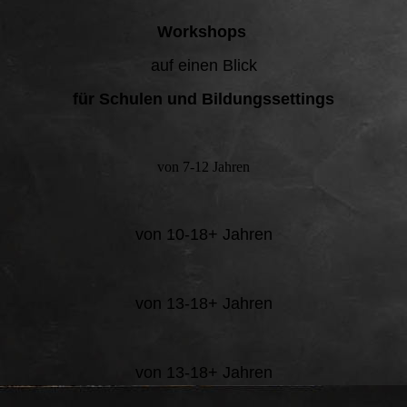
Workshops
auf einen Blick
für Schulen und Bildungssettings
von 7-12 Jahren
von 10-18+ Jahren
von 13-18+ Jahren
von 13-18+ Jahren