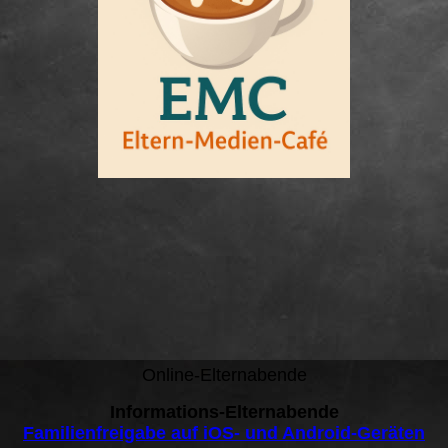
Online-Elternabende
Informations-Elternabende
Familienfreigabe auf iOS- und Android-Geräten