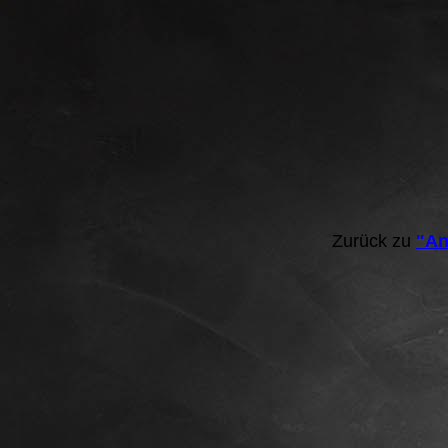
Zurück zu
"An