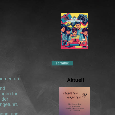
Termine
themen an.
Aktuell
nd
ngen für
e
der
hgeführt.
sonal und