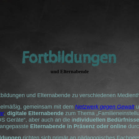
und Elternabende
rtbildungen und Elternabende zu verschiedenen Medien
gelmäßig, gemeinsam mit dem
Netzwerk gegen Gewalt
u
ar
,
digitale Elternabende
zum Thema „Familieneinstellu
S Geräte“, aber auch an die i
ndividuellen Bedürfniss
 angepasste
Elternabende in Präsenz oder online
durc
ildungen
richten sich primär an pädagogisches Fachper