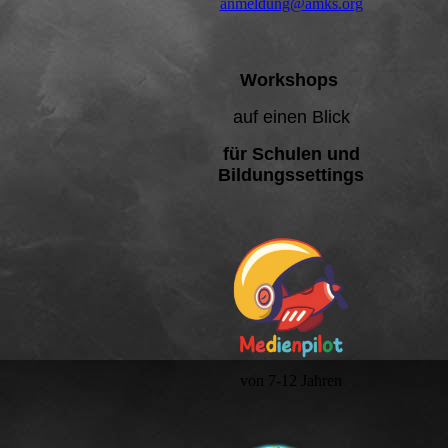
anmeldung@amks.org
Workshops
auf einen Blick
für Schulen und
Bildungssettings
von 7-12 Jahren