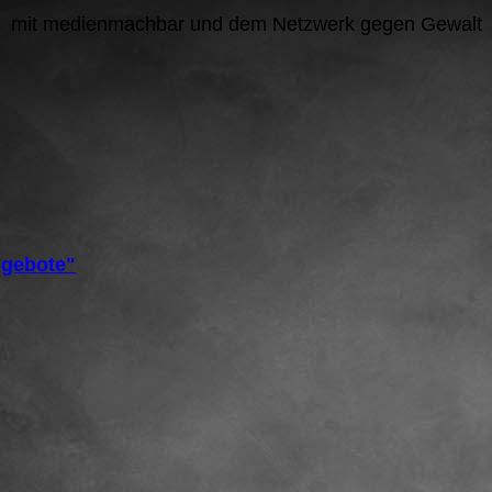
mit medienmachbar und dem Netzwerk gegen Gewalt
gebote"