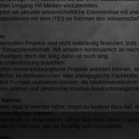
lichen Umgang mit Medien vorzubereiten.
en wir aktuelle wissenschaftliche Erkenntnisse mit uns
operationen mit dem ITES im Rahmen des Wissenschaft
m:
ertvollen Projekte sind nicht vollständig finanziert, trotz
 Einsatzbereitschaft. Wir arbeiten kontinuierlich an nach
lösungen, doch der Weg dahin ist noch lang.
ne Unterstützung brauchen:
erhin medienpädagogische Projekte anbieten können, sei
liche, Multiplikator:innen oder pädagogische Fachkräfte
tive Formate realisieren können, die Medienverständnis 
ken stärken und gleichzeitig kreative Ausdrucksmöglichk
 kannst:
nde, egal in welcher Höhe, trägst du konkret dazu bei, 
ehen bleiben können.
glichkeit, zu entscheiden, ob wir dich oder deine Organi
ähnen möchten, das ist freiwillig und transparent.
dig: